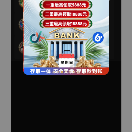
麻将胡了2
开元棋牌
21 点
赏金女王
开元棋牌
炸金花
麻将胡了
开元棋牌
麻将胡了